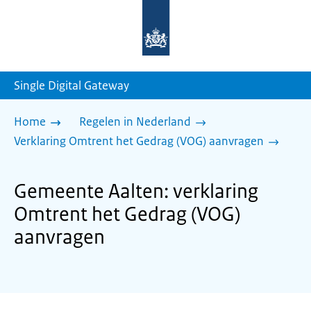
Naar
de
homepage
van
sdg.rijksoverheid.nl
Single Digital Gateway
Home
Regelen in Nederland
Verklaring Omtrent het Gedrag (VOG) aanvragen
Gemeente Aalten: verklaring
Omtrent het Gedrag (VOG)
aanvragen