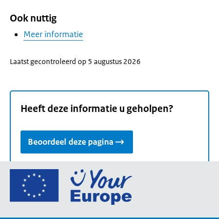
Ook nuttig
Meer informatie
Laatst gecontroleerd op 5 augustus 2026
Heeft deze informatie u geholpen?
Beoordeel deze pagina
Ga
naar
de
homepage