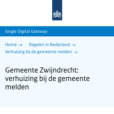
Naar
de
homepage
van
sdg.rijksoverheid.nl
Single Digital Gateway
Home
Regelen in Nederland
Verhuizing bij de gemeente melden
Gemeente Zwijndrecht:
verhuizing bij de gemeente
melden