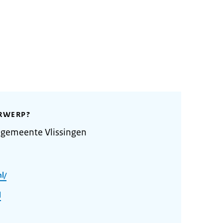
RWERP?
 gemeente Vlissingen
l/
l