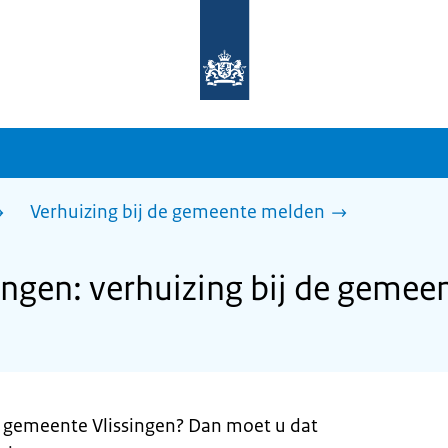
Naar
de
homepage
van
sdg.rijksoverheid.nl
Verhuizing bij de gemeente melden
ngen: verhuizing bij de gemee
e gemeente Vlissingen? Dan moet u dat