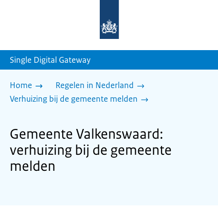
Naar
de
homepage
van
sdg.rijksoverheid.nl
Single Digital Gateway
Home
Regelen in Nederland
Verhuizing bij de gemeente melden
Gemeente Valkenswaard:
verhuizing bij de gemeente
melden