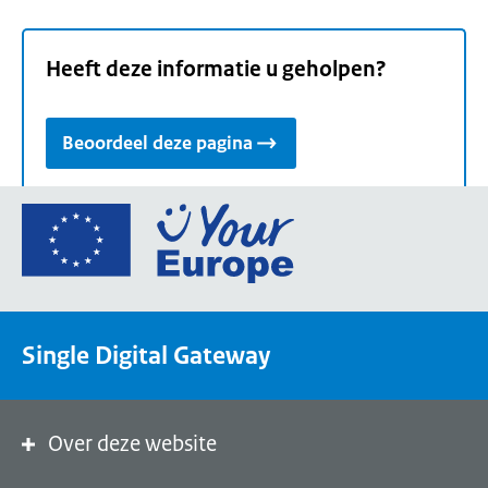
Heeft deze informatie u geholpen?
Beoordeel deze pagina
Ga
naar
de
homepage
van
Single Digital Gateway
Your
Europe,
een
portaal
Over deze website
van