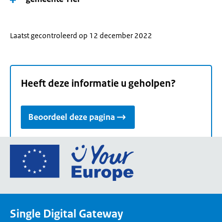
Laatst gecontroleerd op 12 december 2022
Heeft deze informatie u geholpen?
Beoordeel deze pagina
Ga
naar
de
homepage
van
Single Digital Gateway
Your