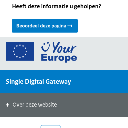
Heeft deze informatie u geholpen?
Beoordeel deze pagina
Ga
naar
de
homepage
van
Single Digital Gateway
Your
Europe,
een
portaal
Over deze website
van
de
Europese