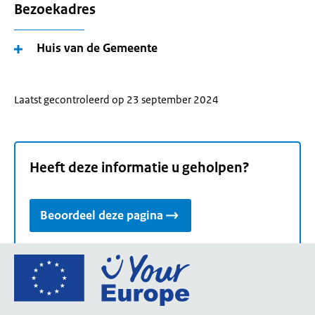
Bezoekadres
Huis van de Gemeente
Laatst gecontroleerd op 23 september 2024
Heeft deze informatie u geholpen?
Beoordeel deze pagina
Ga
naar
de