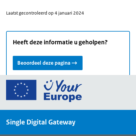
Laatst gecontroleerd op 4 januari 2024
Heeft deze informatie u geholpen?
Beoordeel deze pagina
Ga
naar
de
homepage
van
Single Digital Gateway
Your
Europe,