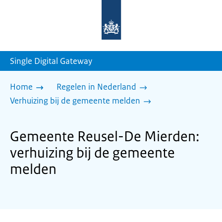
Naar
de
homepage
van
sdg.rijksoverheid.nl
Single Digital Gateway
Home
Regelen in Nederland
Verhuizing bij de gemeente melden
Gemeente Reusel-De Mierden:
verhuizing bij de gemeente
melden