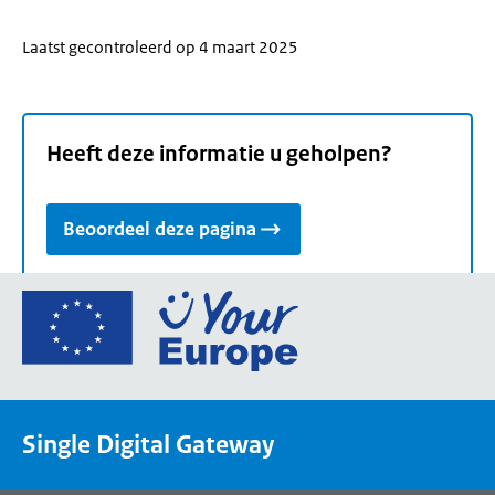
Laatst gecontroleerd op 4 maart 2025
Heeft deze informatie u geholpen?
Beoordeel deze pagina
Ga
naar
de
homepage
van
Single Digital Gateway
Your
Europe,