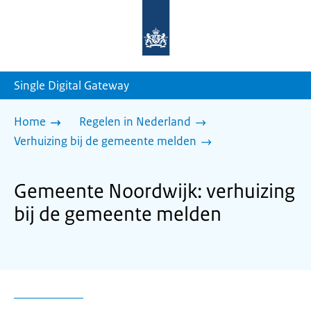
Naar
de
homepage
van
sdg.rijksoverheid.nl
Single Digital Gateway
Home
Regelen in Nederland
Verhuizing bij de gemeente melden
Gemeente Noordwijk: verhuizing
bij de gemeente melden