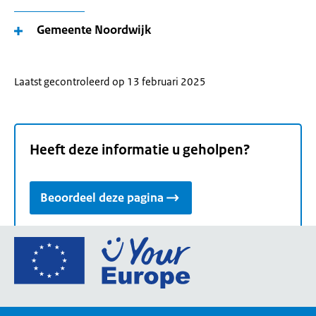
Gemeente Noordwijk
Laatst gecontroleerd op 13 februari 2025
Heeft deze informatie u geholpen?
Beoordeel deze pagina
Ga
naar
de
homepage
van