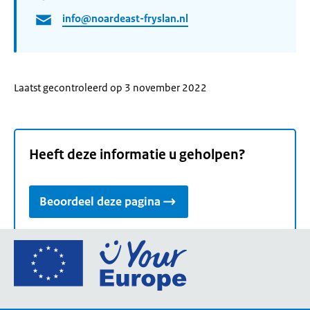
info@noardeast-fryslan.nl
Laatst gecontroleerd op 3 november 2022
Heeft deze informatie u geholpen?
Beoordeel deze pagina
Ga
naar
de
homepage