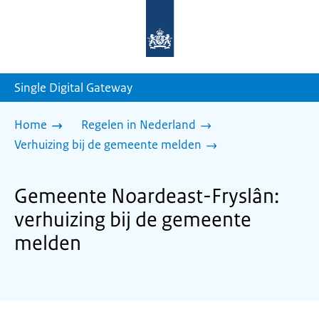
Naar
de
homepage
van
sdg.rijksoverheid.nl
Single Digital Gateway
Home
Regelen in Nederland
Verhuizing bij de gemeente melden
Gemeente Noardeast-Fryslân:
verhuizing bij de gemeente
melden