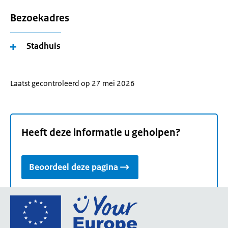
Bezoekadres
Stadhuis
Laatst gecontroleerd op 27 mei 2026
Heeft deze informatie u geholpen?
Beoordeel deze pagina
Ga
naar
de