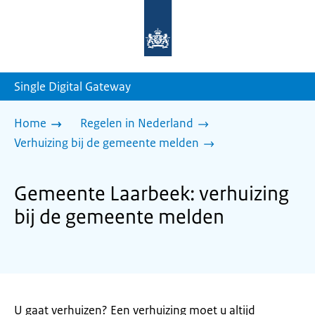
Naar
de
homepage
van
sdg.rijksoverheid.nl
Single Digital Gateway
Home
Regelen in Nederland
Verhuizing bij de gemeente melden
Gemeente Laarbeek: verhuizing
bij de gemeente melden
U gaat verhuizen? Een verhuizing moet u altijd