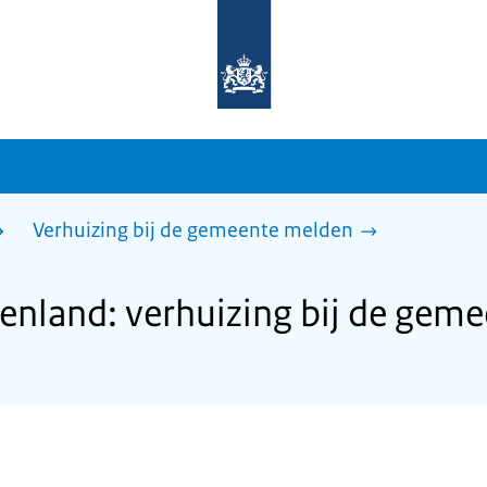
Naar
de
homepage
van
sdg.rijksoverheid.nl
Verhuizing bij de gemeente melden
nland: verhuizing bij de gem