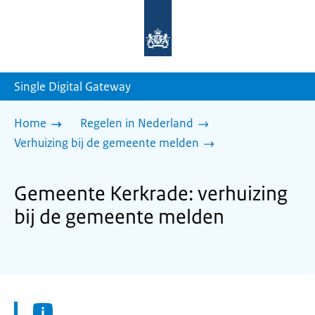
Naar
de
homepage
van
sdg.rijksoverheid.nl
Single Digital Gateway
Home
Regelen in Nederland
Verhuizing bij de gemeente melden
Gemeente Kerkrade: verhuizing
bij de gemeente melden