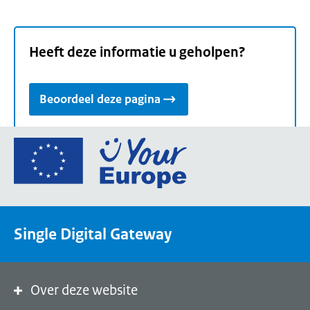
Heeft deze informatie u geholpen?
Beoordeel deze pagina
Ga
naar
de
homepage
van
Single Digital Gateway
Your
Europe,
een
portaal
Over deze website
van