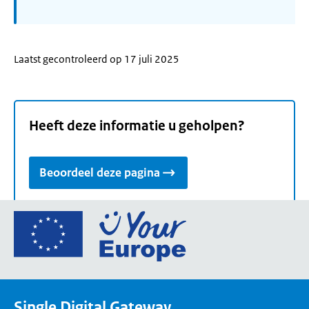
Laatst gecontroleerd op 17 juli 2025
Heeft deze informatie u geholpen?
Beoordeel deze pagina
Ga
naar
de
homepage
van
Single Digital Gateway
Your