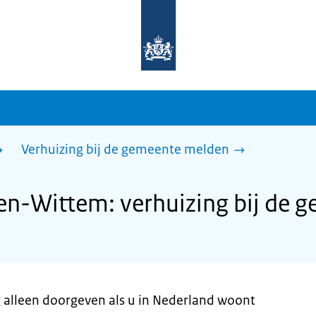
Naar
de
homepage
van
sdg.rijksoverheid.nl
Verhuizing bij de gemeente melden
n-Wittem: verhuizing bij de 
g alleen doorgeven als u in Nederland woont