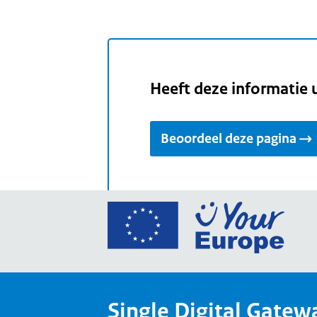
Heeft deze informatie 
Beoordeel deze pagina
Ga
naar
de
home
van
Single Digital Gatew
Your