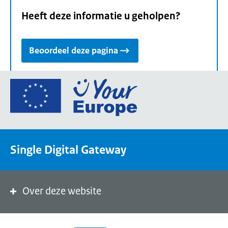
Heeft deze informatie u geholpen?
Beoordeel deze pagina
Ga
naar
de
homepage
van
Single Digital Gateway
Your
Europe,
een
portaal
Over deze website
van
de
Europese