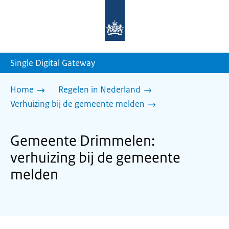
Naar
de
homepage
van
sdg.rijksoverheid.nl
Single Digital Gateway
Home
Regelen in Nederland
Verhuizing bij de gemeente melden
Gemeente Drimmelen:
verhuizing bij de gemeente
melden