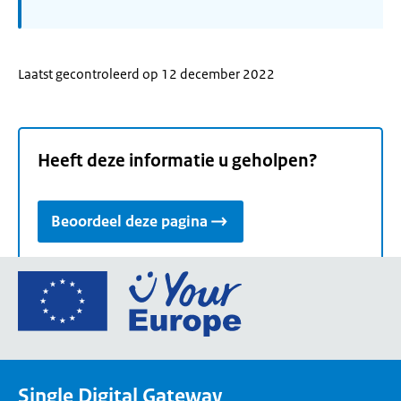
Laatst gecontroleerd op 12 december 2022
Heeft deze informatie u geholpen?
Beoordeel deze pagina
Ga
naar
de
homepage
van
Single Digital Gateway
Your