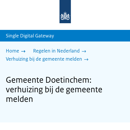
Naar
de
homepage
van
sdg.rijksoverheid.nl
Single Digital Gateway
Home
Regelen in Nederland
Verhuizing bij de gemeente melden
Gemeente Doetinchem:
verhuizing bij de gemeente
melden