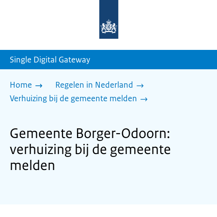
Naar
de
homepage
van
sdg.rijksoverheid.nl
Single Digital Gateway
Home
Regelen in Nederland
Verhuizing bij de gemeente melden
Gemeente Borger-Odoorn:
verhuizing bij de gemeente
melden