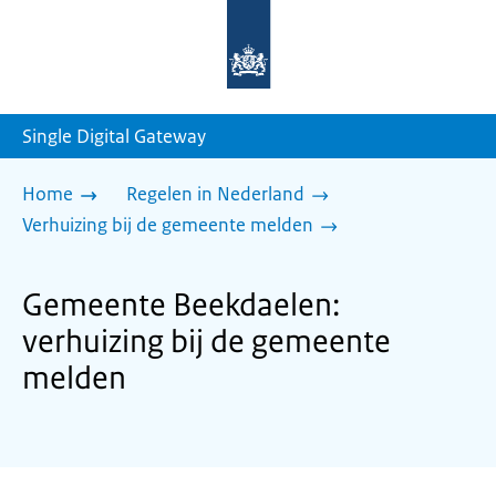
Naar
de
homepage
van
sdg.rijksoverheid.nl
Single Digital Gateway
Home
Regelen in Nederland
Verhuizing bij de gemeente melden
Gemeente Beekdaelen:
verhuizing bij de gemeente
melden