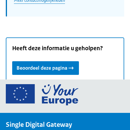
Heeft deze informatie u geholpen?
Beoordeel deze pagina
Ga
naar
de
homepage
van
Single Digital Gateway
Your