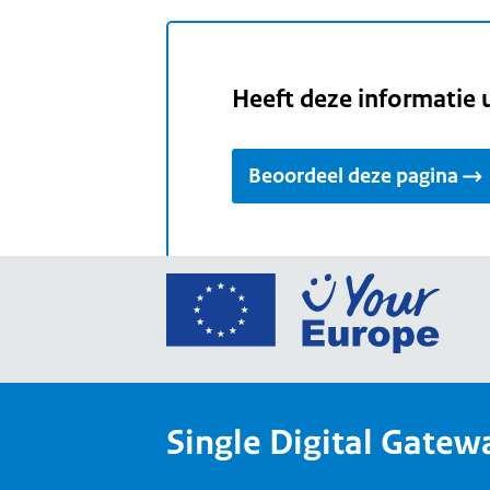
Heeft deze informatie 
Beoordeel deze pagina
Ga
naar
de
home
van
Single Digital Gatew
Your
Europ