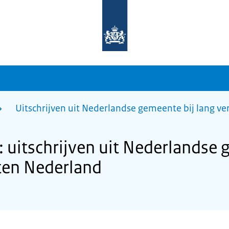
Naar
de
homepage
van
sdg.rijksoverheid.nl
Uitschrijven uit Nederlandse gemeente bij lang ve
 uitschrijven uit Nederlandse 
iten Nederland