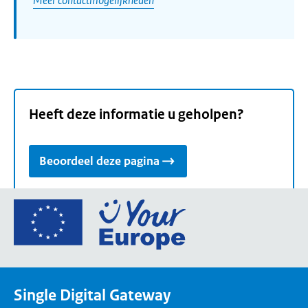
Heeft deze informatie u geholpen?
Beoordeel deze pagina
Ga
naar
de
homepage
van
Single Digital Gateway
Your