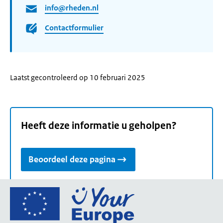
info@rheden.nl
Contactformulier
Laatst gecontroleerd op 10 februari 2025
Heeft deze informatie u geholpen?
Beoordeel deze pagina
Ga
naar
de