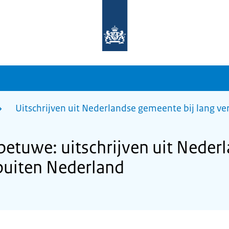
Naar
de
homepage
van
sdg.rijksoverheid.nl
Uitschrijven uit Nederlandse gemeente bij lang ve
etuwe: uitschrijven uit Neder
f buiten Nederland