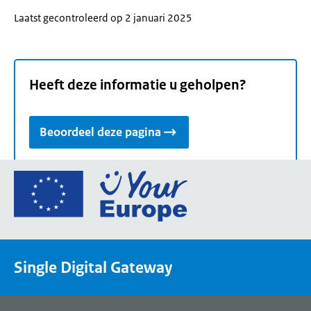
Laatst gecontroleerd op 2 januari 2025
Heeft deze informatie u geholpen?
Beoordeel deze pagina
Ga
naar
de
homepage
van
Single Digital Gateway
Your
Europe,
een