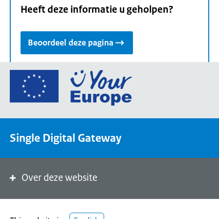
Heeft deze informatie u geholpen?
Beoordeel deze pagina
Ga
naar
de
homepage
van
Single Digital Gateway
Your
Europe,
een
portaal
Over deze website
van
de
Europese