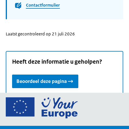
Contactformulier
Laatst gecontroleerd op 21 juli 2026
Heeft deze informatie u geholpen?
Beoordeel deze pagina
Ga
naar
de
homepage