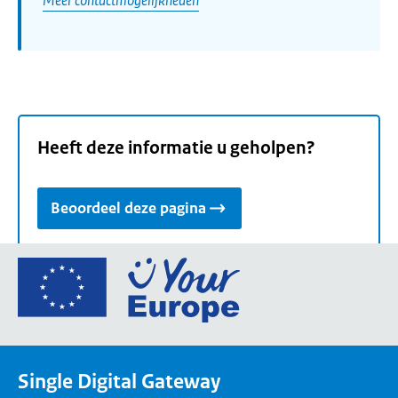
Heeft deze informatie u geholpen?
Beoordeel deze pagina
Ga
naar
de
homepage
van
Single Digital Gateway
Your