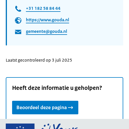
+31 182 58 84 44
https://www.gouda.nl
gemeente@gouda.nl
Laatst gecontroleerd op 3 juli 2025
Heeft deze informatie u geholpen?
Beoordeel deze pagina
Ga