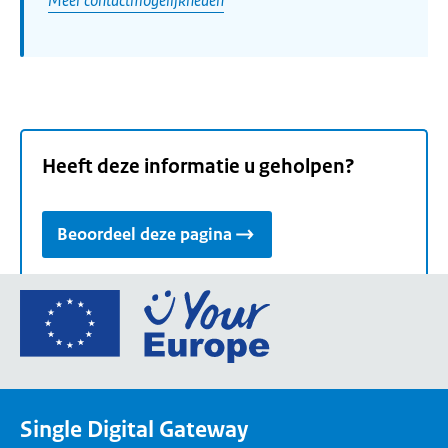
Heeft deze informatie u geholpen?
Beoordeel deze pagina
Ga
naar
de
homepage
van
Single Digital Gateway
Your