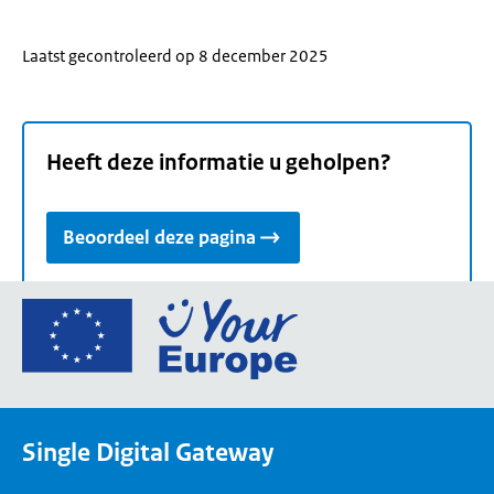
Laatst gecontroleerd op 8 december 2025
Heeft deze informatie u geholpen?
Beoordeel deze pagina
Ga
naar
de
homepage
van
Single Digital Gateway
Your
Europe,