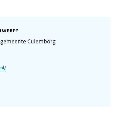
RWERP?
e gemeente Culemborg
nl/