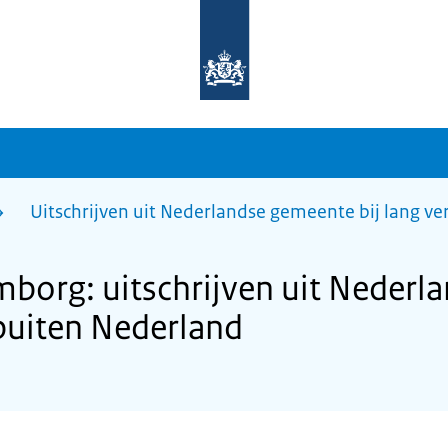
Naar
de
homepage
van
sdg.rijksoverheid.nl
Uitschrijven uit Nederlandse gemeente bij lang ve
borg: uitschrijven uit Nederl
f buiten Nederland