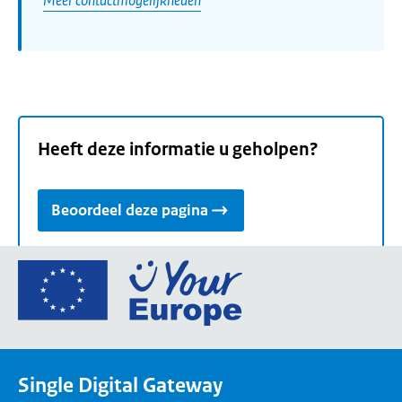
Heeft deze informatie u geholpen?
Beoordeel deze pagina
Ga
naar
de
homepage
van
Single Digital Gateway
Your