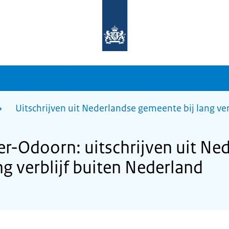
Naar
de
homepage
van
sdg.rijksoverheid.nl
Uitschrijven uit Nederlandse gemeente bij lang ve
-Odoorn: uitschrijven uit Ne
g verblijf buiten Nederland