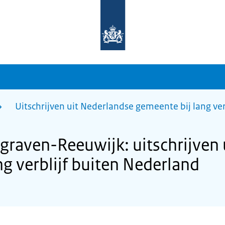
Naar
de
homepage
van
sdg.rijksoverheid.nl
Uitschrijven uit Nederlandse gemeente bij lang ve
aven-Reeuwijk: uitschrijven 
g verblijf buiten Nederland