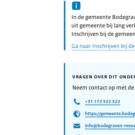
Informatie:
In de gemeente Bodegrave
uit gemeente bij lang ver
Inschrijven bij de gemeen
Ga naar Inschrijven bij 
VRAGEN OVER DIT ONDE
Neem contact op met d
+31 172 522 522
https://gemeente.bodeg
info@bodegraven-reeuw