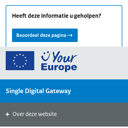
Heeft deze informatie u geholpen?
Beoordeel deze pagina
Ga
naar
de
homepage
van
Single Digital Gateway
Your
Europe,
een
portaal
Over deze website
van
de