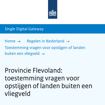
Naar
de
homepage
van
sdg.rijksoverheid.nl
Single Digital Gateway
Home
Regelen in Nederland
Toestemming vragen voor opstijgen of landen
buiten een vliegveld
Provincie Flevoland:
toestemming vragen voor
opstijgen of landen buiten een
vliegveld