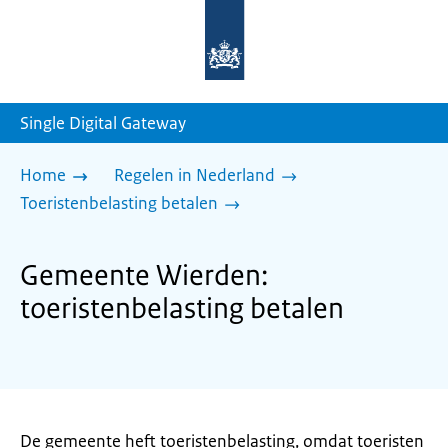
Naar
de
homepage
van
sdg.rijksoverheid.nl
Single Digital Gateway
Home
Regelen in Nederland
Toeristenbelasting betalen
Gemeente Wierden:
toeristenbelasting betalen
De gemeente heft toeristenbelasting, omdat toeristen