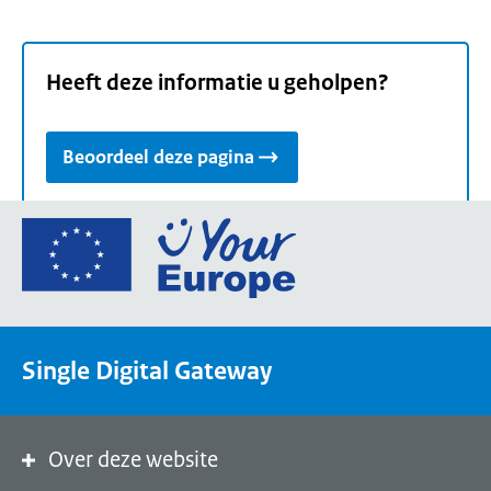
Heeft deze informatie u geholpen?
Beoordeel deze pagina
Ga
naar
de
homepage
van
Single Digital Gateway
Your
Europe,
een
portaal
Over deze website
van