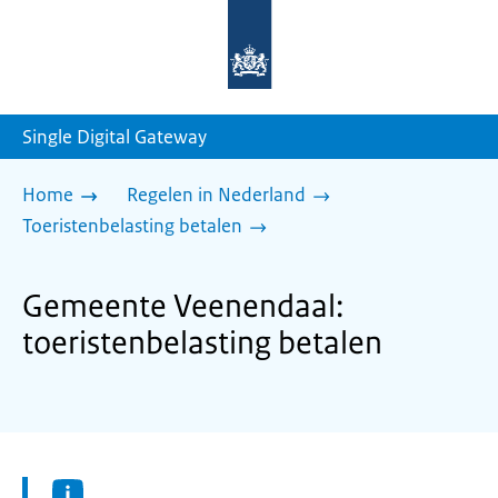
Naar
de
homepage
van
sdg.rijksoverheid.nl
Single Digital Gateway
Home
Regelen in Nederland
Toeristenbelasting betalen
Gemeente Veenendaal:
toeristenbelasting betalen