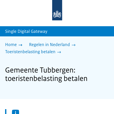
Naar
de
homepage
van
sdg.rijksoverheid.nl
Single Digital Gateway
Home
Regelen in Nederland
Toeristenbelasting betalen
Gemeente Tubbergen:
toeristenbelasting betalen