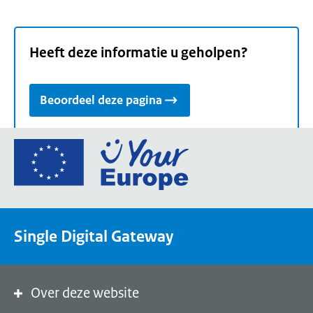
Heeft deze informatie u geholpen?
Beoordeel deze pagina
Ga
naar
de
homepage
van
Single Digital Gateway
Your
Europe,
een
portaal
Over deze website
van