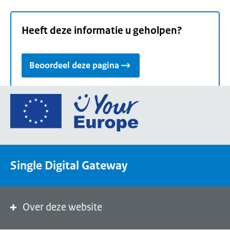
Heeft deze informatie u geholpen?
Beoordeel deze pagina
Ga
naar
de
homepage
van
Single Digital Gateway
Your
Europe,
een
portaal
Over deze website
van
de