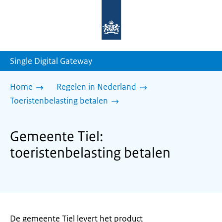
Naar
de
homepage
van
sdg.rijksoverheid.nl
Single Digital Gateway
Home
Regelen in Nederland
Toeristenbelasting betalen
Gemeente Tiel:
toeristenbelasting betalen
De gemeente Tiel levert het product