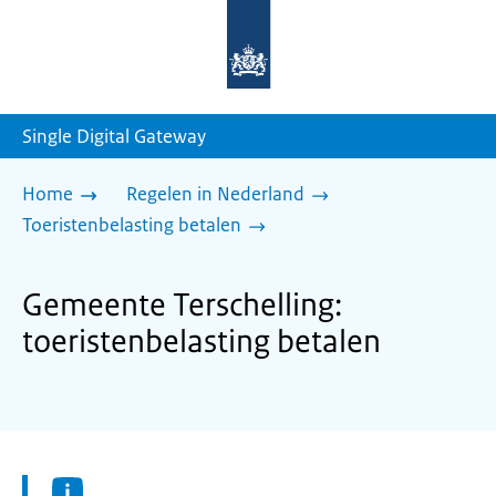
Naar
de
homepage
van
sdg.rijksoverheid.nl
Single Digital Gateway
Home
Regelen in Nederland
Toeristenbelasting betalen
Gemeente Terschelling:
toeristenbelasting betalen