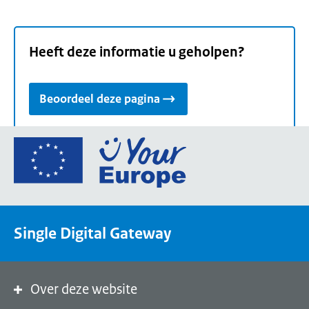
Heeft deze informatie u geholpen?
Beoordeel deze pagina
Ga
naar
de
homepage
van
Single Digital Gateway
Your
Europe,
een
portaal
Over deze website
van