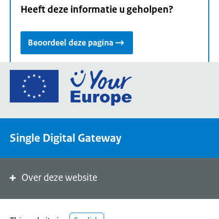
Heeft deze informatie u geholpen?
Beoordeel deze pagina
Ga
naar
de
homepage
van
Single Digital Gateway
Your
Europe,
een
portaal
Over deze website
van
de
Europese