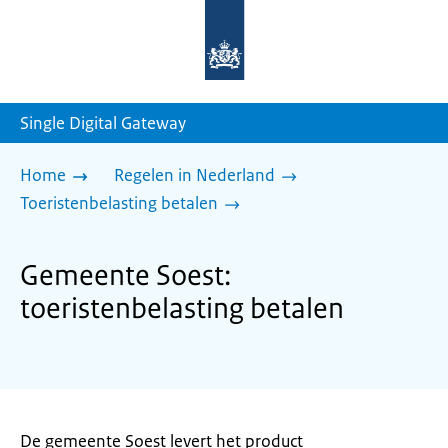
Naar
de
homepage
van
sdg.rijksoverheid.nl
Single Digital Gateway
Home
Regelen in Nederland
Toeristenbelasting betalen
Gemeente Soest:
toeristenbelasting betalen
De gemeente Soest levert het product