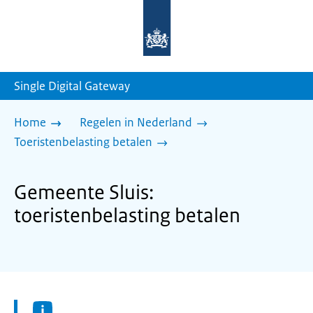
Naar
de
homepage
van
sdg.rijksoverheid.nl
Single Digital Gateway
Home
Regelen in Nederland
Toeristenbelasting betalen
Gemeente Sluis:
toeristenbelasting betalen