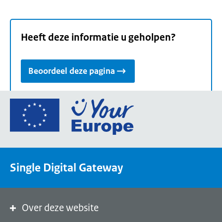
Heeft deze informatie u geholpen?
Beoordeel deze pagina
Ga
naar
de
homepage
van
Single Digital Gateway
Your
Europe,
een
portaal
Over deze website
van