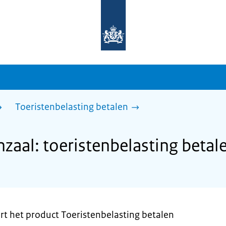
Naar
de
homepage
van
sdg.rijksoverheid.nl
Toeristenbelasting betalen
aal: toeristenbelasting betal
t het product Toeristenbelasting betalen