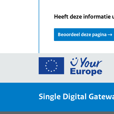
Heeft deze informatie 
Beoordeel deze pagina
Ga
naar
de
home
van
Single Digital Gatew
Your
Europ
een