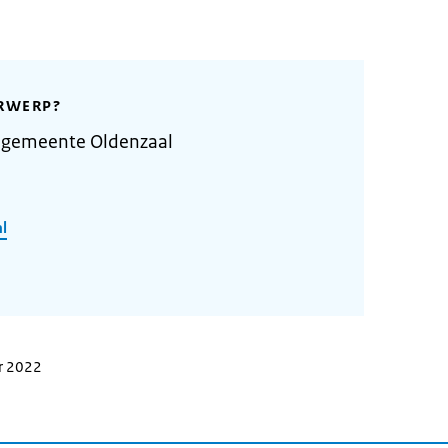
RWERP?
 gemeente Oldenzaal
l
r 2022