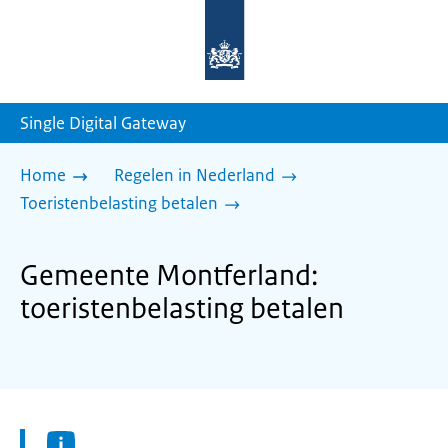
Naar
de
homepage
van
sdg.rijksoverheid.nl
Single Digital Gateway
Home
Regelen in Nederland
Toeristenbelasting betalen
Gemeente Montferland:
toeristenbelasting betalen