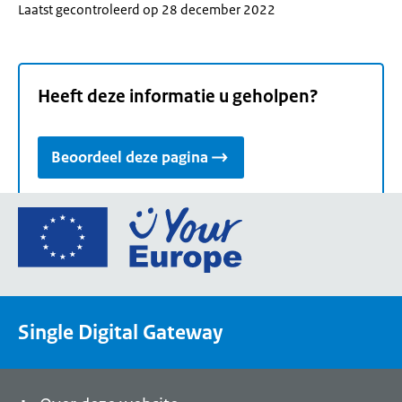
Laatst gecontroleerd op 28 december 2022
Heeft deze informatie u geholpen?
Beoordeel deze pagina
Ga
naar
de
homepage
van
Single Digital Gateway
Your
Europe,
een
portaal