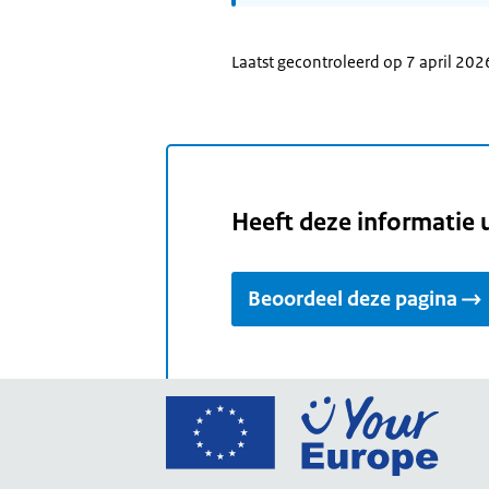
Laatst gecontroleerd op 7 april 202
Heeft deze informatie 
Beoordeel deze pagina
Ga
naar
de