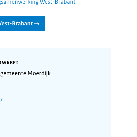
tingsamenwerking West-Brabant
West-Brabant
RWERP?
 gemeente Moerdijk
/