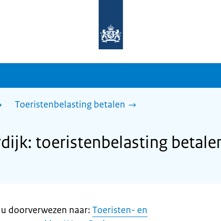
Naar
de
homepage
van
sdg.rijksoverheid.nl
Toeristenbelasting betalen
jk: toeristenbelasting betale
 u doorverwezen naar:
Toeristen- en