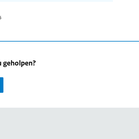
6
u geholpen?