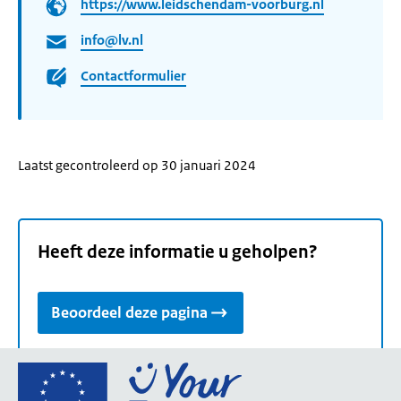
https://www.leidschendam-voorburg.nl
info@lv.nl
Contactformulier
Laatst gecontroleerd op 30 januari 2024
Heeft deze informatie u geholpen?
Beoordeel deze pagina
Ga
naar