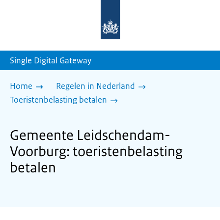
Naar
de
homepage
van
sdg.rijksoverheid.nl
Single Digital Gateway
Home
Regelen in Nederland
Toeristenbelasting betalen
Gemeente Leidschendam-
Voorburg: toeristenbelasting
betalen